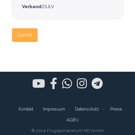
Verband:
DULV
Zurück
Kontakt
Impressum
Datenschutz
Preise
AGB's
© 2024 Flugsportzentrum MD GmbH