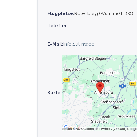
Flugplätze:
Rotenburg (Wümme) EDXQ,
Telefon:
E-Mail:
info@ul-nw.de
Karte: