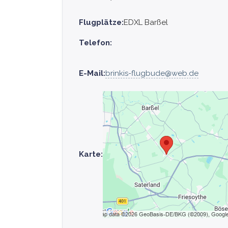
Flugplätze:
EDXL Barßel
Telefon:
E-Mail:
brinkis-flugbude@web.de
Karte: