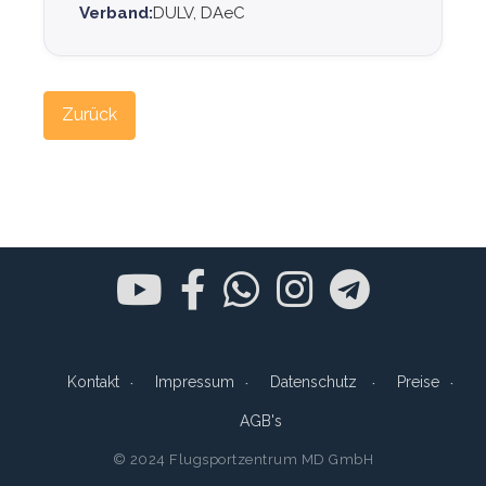
Verband:
DULV, DAeC
Zurück
Kontakt
Impressum
Datenschutz
Preise
AGB's
© 2024 Flugsportzentrum MD GmbH