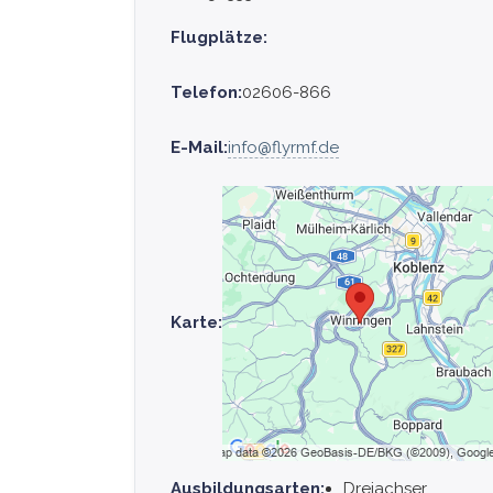
Flugplätze:
Telefon:
02606-866
E-Mail:
info@flyrmf.de
Karte:
Ausbildungsarten:
Dreiachser