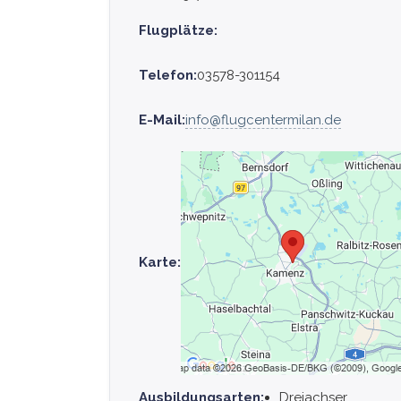
Flugplätze:
Telefon:
03578-301154
E-Mail:
info@flugcentermilan.de
Karte:
Ausbildungsarten:
Dreiachser