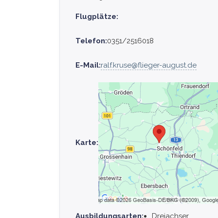
Flugplätze:
Telefon:
0351/2516018
E-Mail:
ralf.kruse@flieger-august.de
Karte:
Ausbildungsarten:
Dreiachser