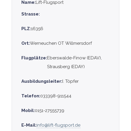
Name:
Lift-Flugsport
Strasse:
PLZ:
16356
Ort:
Werneuchen OT Willmersdorf
Flugplätze:
Eberswalde-Finow (EDAV),
Strausberg (EDAY)
Ausbildungsleiter:
I. Töpfer
Telefon:
033398-911544
Mobil:
0151-27555739
E-Mail:
info@lift-flugsport.de