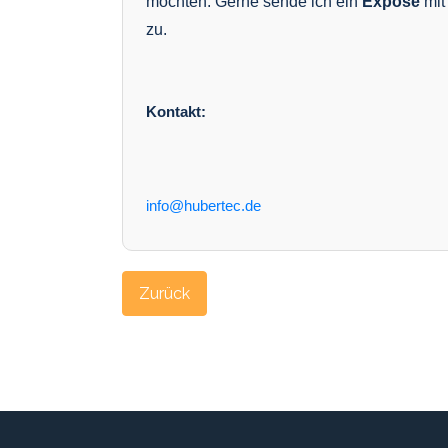
möchten. Gerne sende ich ein
Exposé
mit
zu.
Kontakt:
info@hubertec.de
Zurück