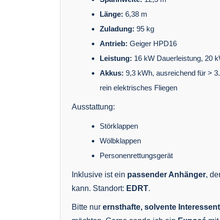
Länge:
6,38 m
Zuladung:
95 kg
Antrieb:
Geiger HPD16
Leistung:
16 kW Dauerleistung, 20 kW
Akkus:
9,3 kWh, ausreichend für > 3
rein elektrisches Fliegen
Ausstattung:
Störklappen
Wölbklappen
Personenrettungsgerät
Inklusive ist ein
passender Anhänger
, de
kann. Standort:
EDRT
.
Bitte nur
ernsthafte, solvente Interessen