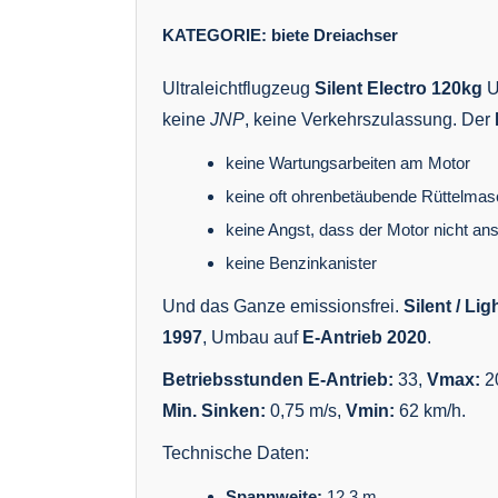
KATEGORIE:
biete
Dreiachser
Ultraleichtflugzeug
Silent Electro 120kg
U
keine
JNP
, keine Verkehrszulassung. Der
keine Wartungsarbeiten am Motor
keine oft ohrenbetäubende Rüttelma
keine Angst, dass der Motor nicht ans
keine Benzinkanister
Und das Ganze emissionsfrei.
Silent / Lig
1997
, Umbau auf
E-Antrieb 2020
.
Betriebsstunden E-Antrieb:
33,
Vmax:
2
Min. Sinken:
0,75 m/s,
Vmin:
62 km/h.
Technische Daten:
Spannweite:
12,3 m