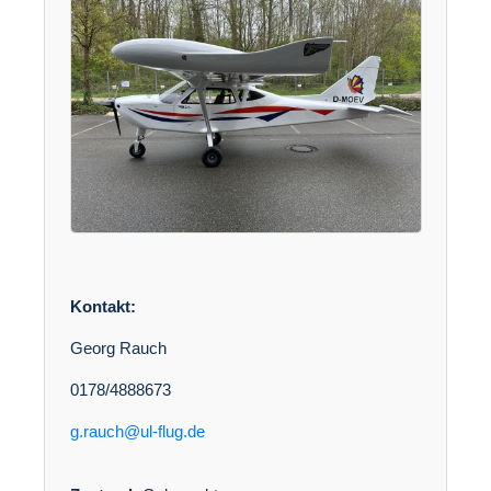
Kontakt:
Georg Rauch
0178/4888673
g.rauch@ul-flug.de